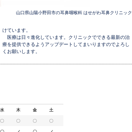
山口県山陽小野田市の耳鼻咽喉科 はせがわ耳鼻クリニック
けています。
医療は日々進化しています。クリニックでできる最新の治
療を提供できるようアップデートしてまいりますのでよろし
くお願いします。
水
木
金
土
〇
〇
〇
〇
〇
／
〇
／