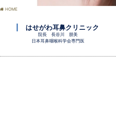
HOME
風邪症状
はせがわ耳鼻クリニック
院長 長谷川 朋美
日本耳鼻咽喉科学会専門医
みみ・はな・のど・
熱の患